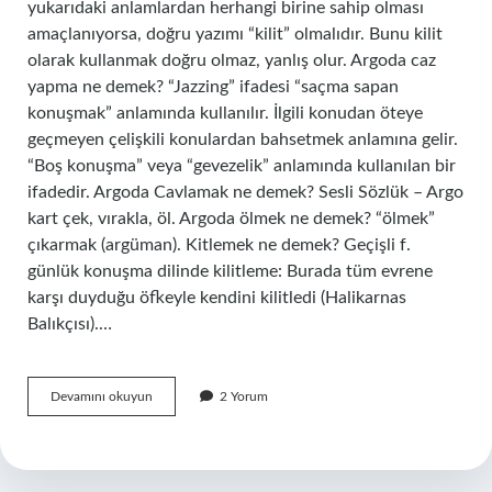
yukarıdaki anlamlardan herhangi birine sahip olması
amaçlanıyorsa, doğru yazımı “kilit” olmalıdır. Bunu kilit
olarak kullanmak doğru olmaz, yanlış olur. Argoda caz
yapma ne demek? “Jazzing” ifadesi “saçma sapan
konuşmak” anlamında kullanılır. İlgili konudan öteye
geçmeyen çelişkili konulardan bahsetmek anlamına gelir.
“Boş konuşma” veya “gevezelik” anlamında kullanılan bir
ifadedir. Argoda Cavlamak ne demek? Sesli Sözlük – Argo
kart çek, vırakla, öl. Argoda ölmek ne demek? “ölmek”
çıkarmak (argüman). Kitlemek ne demek? Geçişli f.
günlük konuşma dilinde kilitleme: Burada tüm evrene
karşı duyduğu öfkeyle kendini kilitledi (Halikarnas
Balıkçısı).…
Argoda
Devamını okuyun
2 Yorum
Kitlemek
Ne
Demek