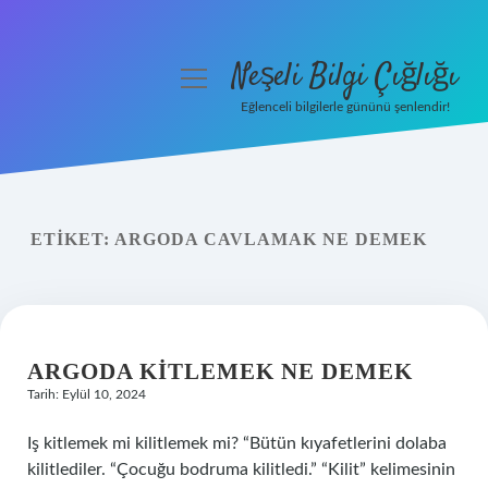
Neşeli Bilgi Çığlığı
menüyü
aç
Eğlenceli bilgilerle gününü şenlendir!
Anasayfa
Gizlilik Politikası
ETIKET:
ARGODA CAVLAMAK NE DEMEK
Yasal Uyarı
Hakkımızda
ARGODA KITLEMEK NE DEMEK
Tarih: Eylül 10, 2024
Iş kitlemek mi kilitlemek mi? “Bütün kıyafetlerini dolaba
kilitlediler. “Çocuğu bodruma kilitledi.” “Kilit” kelimesinin