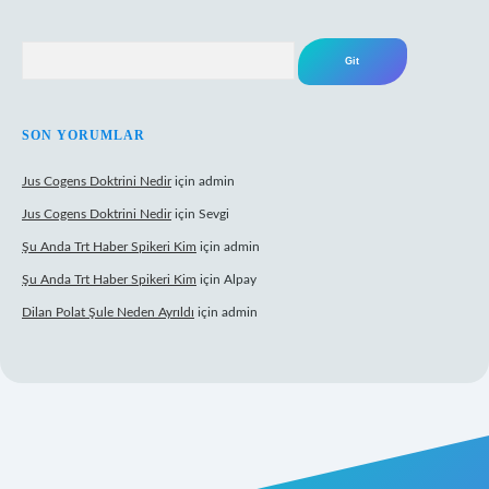
Arama
SON YORUMLAR
Jus Cogens Doktrini Nedir
için
admin
Jus Cogens Doktrini Nedir
için
Sevgi
Şu Anda Trt Haber Spikeri Kim
için
admin
Şu Anda Trt Haber Spikeri Kim
için
Alpay
Dilan Polat Şule Neden Ayrıldı
için
admin
exper