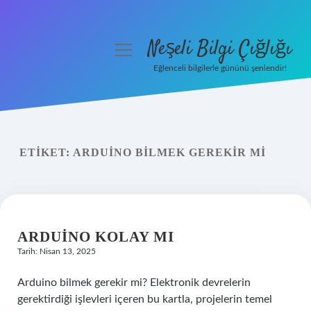
Neşeli Bilgi Çığlığı
menüyü
aç
Eğlenceli bilgilerle gününü şenlendir!
Anasayfa
Gizlilik Politikası
ETIKET:
ARDUINO BILMEK GEREKIR MI
Yasal Uyarı
Hakkımızda
ARDUINO KOLAY MI
Tarih: Nisan 13, 2025
Arduino bilmek gerekir mi? Elektronik devrelerin
gerektirdiği işlevleri içeren bu kartla, projelerin temel