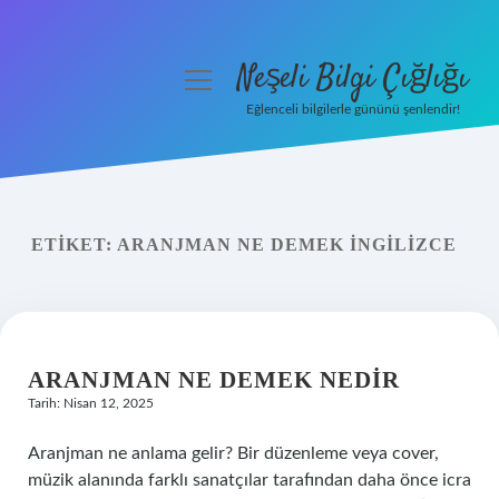
Neşeli Bilgi Çığlığı
menüyü
aç
Eğlenceli bilgilerle gününü şenlendir!
Anasayfa
Gizlilik Politikası
ETIKET:
ARANJMAN NE DEMEK INGILIZCE
Yasal Uyarı
Hakkımızda
ARANJMAN NE DEMEK NEDIR
Tarih: Nisan 12, 2025
Aranjman ne anlama gelir? Bir düzenleme veya cover,
müzik alanında farklı sanatçılar tarafından daha önce icra