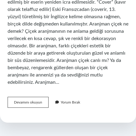
edilmiş bir eserin yeniden icra edilmesidir. “Cover” (kavır
olarak telaffuz edilir) Eski Fransızcadan (coverir, 13.
yüzyıl) türetilmiş bir İngilizce kelime olmasına rağmen,
birçok dilde değişmeden kullanılmıştır. Aranjman çiçek ne
demek? Çiçek aranjmanının ne anlama geldiği sorusuna
verilecek en kısa cevap, şık ve renkli bir dekorasyon
olmasıdır. Bir aranjman, farklı çiçekleri estetik bir
düzende bir araya getirerek oluşturulan güzel ve anlamlı
bir süs düzenlemesidir. Aranjman çiçek canlı mı? Ya da
bembeyaz, rengarenk güllerden oluşan bir çiçek
aranjmanı ile annenizi ya da sevdiğinizi mutlu
edebilirsiniz. Aranjman…
Aranjman
Devamını okuyun
Yorum Bırak
Ne
Demek
Nedir