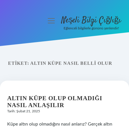
Neşeli Bilgi Çığlığı
menüyü
aç
Eğlenceli bilgilerle gününü şenlendir!
Anasayfa
Gizlilik Politikası
ETIKET:
ALTIN KÜPE NASIL BELLI OLUR
Yasal Uyarı
Hakkımızda
ALTIN KÜPE OLUP OLMADIĞI
NASIL ANLAŞILIR
Tarih: Şubat 21, 2025
Küpe altın olup olmadığını nasıl anlarız? Gerçek altın