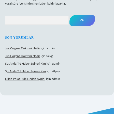
yasal süre içerisinde sitemizden kaldırılacaktır.
Arama
SON YORUMLAR
Jus Cogens Doktrini Nedir
için
admin
Jus Cogens Doktrini Nedir
için
Sevgi
Şu Anda Trt Haber Spikeri Kim
için
admin
Şu Anda Trt Haber Spikeri Kim
için
Alpay
Dilan Polat Şule Neden Ayrıldı
için
admin
per