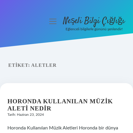
Neşeli Bilgi Çığlığı
menüyü
aç
Eğlenceli bilgilerle gününü şenlendir!
Anasayfa
Gizlilik Politikası
ETIKET:
ALETLER
Yasal Uyarı
Hakkımızda
HORONDA KULLANILAN MÜZIK
ALETI NEDIR
Tarih: Haziran 23, 2024
Horonda Kullanılan Müzik Aletleri Horonda bir dünya