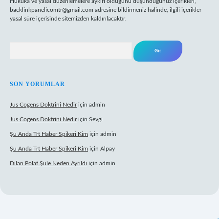
Hukuka ve yasal düzenlemelere aykırı olduğunu düşündüğünüz içerikleri,
backlinkpanelicomtr@gmail.com
adresine bildirmeniz halinde, ilgili içerikler
yasal süre içerisinde sitemizden kaldırılacaktır.
Arama
SON YORUMLAR
Jus Cogens Doktrini Nedir
için
admin
Jus Cogens Doktrini Nedir
için
Sevgi
Şu Anda Trt Haber Spikeri Kim
için
admin
Şu Anda Trt Haber Spikeri Kim
için
Alpay
Dilan Polat Şule Neden Ayrıldı
için
admin