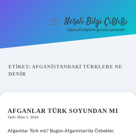
Neşeli Bilgi Çığlığı
menüyü
aç
Eğlenceli bilgilerle gününü şenlendir!
Anasayfa
Gizlilik Politikası
ETIKET:
AFGANISTANDAKI TÜRKLERE NE
Yasal Uyarı
DENIR
Hakkımızda
AFGANLAR TÜRK SOYUNDAN MI
Tarih: Ekim 1, 2024
Afganlılar Türk mü? Bugün Afganistan’da Özbekler,