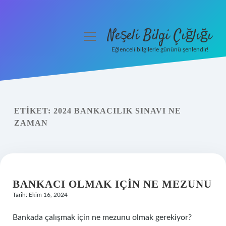
Neşeli Bilgi Çığlığı
menüyü
aç
Eğlenceli bilgilerle gününü şenlendir!
Anasayfa
Gizlilik Politikası
ETIKET:
2024 BANKACILIK SINAVI NE
Yasal Uyarı
ZAMAN
Hakkımızda
BANKACI OLMAK IÇIN NE MEZUNU
Tarih: Ekim 16, 2024
Bankada çalışmak için ne mezunu olmak gerekiyor?