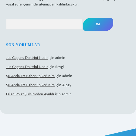
yasal süre içerisinde sitemizden kaldırılacaktır.
Arama
SON YORUMLAR
Jus Cogens Doktrini Nedir
için
admin
Jus Cogens Doktrini Nedir
için
Sevgi
Şu Anda Trt Haber Spikeri Kim
için
admin
Şu Anda Trt Haber Spikeri Kim
için
Alpay
Dilan Polat Şule Neden Ayrıldı
için
admin
xper