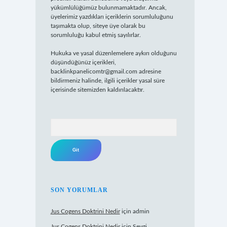
yükümlülüğümüz bulunmamaktadır. Ancak,
üyelerimiz yazdıkları içeriklerin sorumluluğunu
taşımakta olup, siteye üye olarak bu
sorumluluğu kabul etmiş sayılırlar.
Hukuka ve yasal düzenlemelere aykırı olduğunu
düşündüğünüz içerikleri,
backlinkpanelicomtr@gmail.com
adresine
bildirmeniz halinde, ilgili içerikler yasal süre
içerisinde sitemizden kaldırılacaktır.
Arama
SON YORUMLAR
Jus Cogens Doktrini Nedir
için
admin
Jus Cogens Doktrini Nedir
için
Sevgi