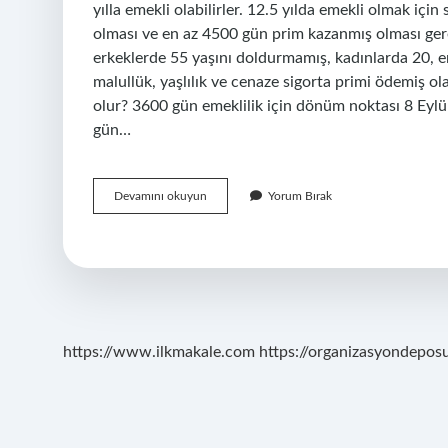
yılla emekli olabilirler. 12.5 yılda emekli olmak için
olması ve en az 4500 gün prim kazanmış olması gere
erkeklerde 55 yaşını doldurmamış, kadınlarda 20, e
malullük, yaşlılık ve cenaze sigorta primi ödemiş ola
olur? 3600 gün emeklilik için dönüm noktası 8 Eylül
gün…
Kadınlar
Devamını okuyun
Yorum Bırak
Için
4500
Günden
Emeklilik
Şartları
Neler
https://www.ilkmakale.com
https://organizasyondepos