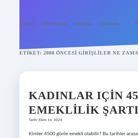
Anasayfa
Gizlilik Politikası
Yasal Uyarı
Hakkımızda
ETIKET:
2008 ÖNCESI GIRIŞLILER NE ZAM
KADINLAR IÇIN 4
EMEKLILIK ŞART
Tarih: Ekim 14, 2024
Kimler 4500 günle emekli olabilir? Bu tarihler aras