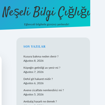
Neşeli Bilgi Çığlığı
Eğlenceli bilgilerle gününü şenlendir!
betexper
SIDEBAR
SON YAZILAR
Kusura bakma neden denir ?
Ağustos 8, 2026
Köpeğin getirdiği av yenir mi ?
Ağustos 7, 2026
Defol git hakaret midir ?
Ağustos 6, 2026
Avene cicalfate nemlendirici mi ?
Ağustos 5, 2026
Ambalaj hasarlı ne demek ?